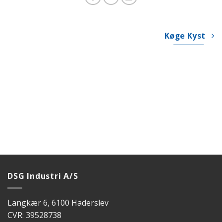
Køge Kyst
DSG Industri A/S
Langkær 6, 6100 Haderslev
CVR: 39528738