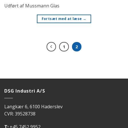
Udført af Mussmann Glas
Fortsæt med at læse
→
1
2
DSG Industri A/S
Langkær 6, 6100 Haderslev
CVR: 39528738
T:
+45 7452 9952