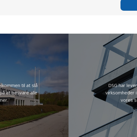
elkommen til at slå
DSG har lever
på at besvare alle
virksomheder i 
mer.
vores s