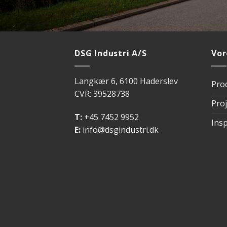
DSG Industri A/S
Vor
Langkær 6, 6100 Haderslev
Pro
CVR: 39528738
Pro
T:
+45 7452 9952
Insp
E:
info@dsgindustri.dk