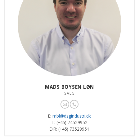
MADS BOYSEN LØN
SALG
E:
mbl@dsgindustri.dk
T: (+45) 74529952
DIR: (+45) 73529951