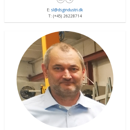
E:
sl@dsgindustri.dk
T: (+45) 26228714