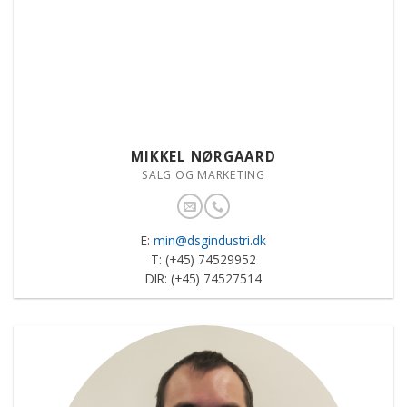
MIKKEL NØRGAARD
SALG OG MARKETING
E:
min@dsgindustri.dk
T: (+45) 74529952
DIR: (+45) 74527514