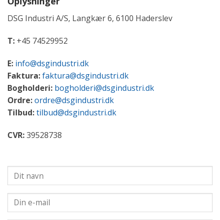
Oplysninger
DSG Industri A/S, Langkær 6, 6100 Haderslev
T:
+45 74529952
E:
info@dsgindustri.dk
Faktura:
faktura@dsgindustri.dk
Bogholderi:
bogholderi@dsgindustri.dk
Ordre:
ordre@dsgindustri.dk
Tilbud:
tilbud@dsgindustri.dk
CVR:
39528738