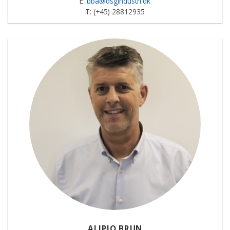
E:
bba@dsgindustri.dk
T: (+45) 28812935
ALIPIO BRUN