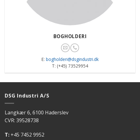
BOGHOLDERI
E:
bogholderi@dsgindustri.dk
T: (+45) 73529954
DSG Industri A/S
Langkær 6, 6100 Haderslev
CVR: 39528738
T:
+45 7452 9952